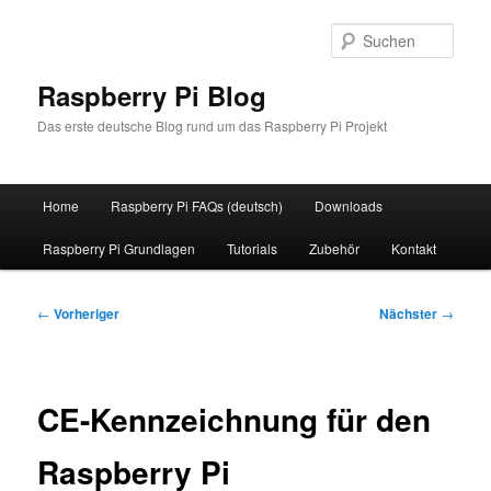
Zum
primären
Such
Inhalt
springen
Raspberry Pi Blog
Das erste deutsche Blog rund um das Raspberry Pi Projekt
Hauptmenü
Home
Raspberry Pi FAQs (deutsch)
Downloads
Raspberry Pi Grundlagen
Tutorials
Zubehör
Kontakt
Beitragsnavigation
←
Vorheriger
Nächster
→
CE-Kennzeichnung für den
Raspberry Pi