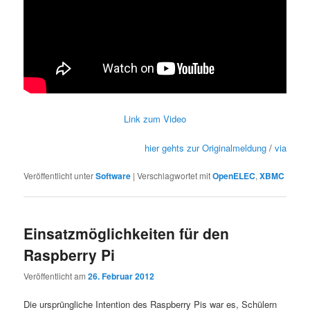
Link zum Video
hier gehts zur Originalmeldung
/
via
Veröffentlicht unter
Software
|
Verschlagwortet mit
OpenELEC
,
XBMC
Einsatzmöglichkeiten für den
Raspberry Pi
Veröffentlicht am
26. Februar 2012
Die ursprüngliche Intention des Raspberry Pis war es, Schülern