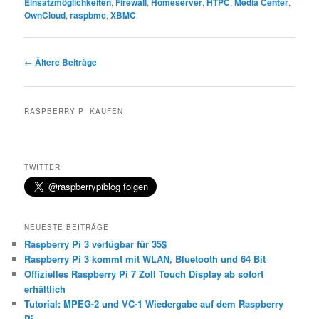
Einsatzmöglichkeiten
,
Firewall
,
Homeserver
,
HTPC
,
Media Center
,
OwnCloud
,
raspbmc
,
XBMC
Beitragsnavigation
←
Ältere Beiträge
RASPBERRY PI KAUFEN
TWITTER
NEUESTE BEITRÄGE
Raspberry Pi 3 verfügbar für 35$
Raspberry Pi 3 kommt mit WLAN, Bluetooth und 64 Bit
Offizielles Raspberry Pi 7 Zoll Touch Display ab sofort
erhältlich
Tutorial: MPEG-2 und VC-1 Wiedergabe auf dem Raspberry
Pi