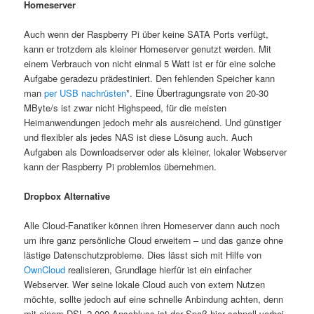
Homeserver
Auch wenn der Raspberry Pi über keine SATA Ports verfügt,
kann er trotzdem als kleiner Homeserver genutzt werden. Mit
einem Verbrauch von nicht einmal 5 Watt ist er für eine solche
Aufgabe geradezu prädestiniert. Den fehlenden Speicher kann
man
per USB nachrüsten
*. Eine Übertragungsrate von 20-30
MByte/s ist zwar nicht Highspeed, für die meisten
Heimanwendungen jedoch mehr als ausreichend. Und günstiger
und flexibler als jedes NAS ist diese Lösung auch. Auch
Aufgaben als Downloadserver oder als kleiner, lokaler Webserver
kann der Raspberry Pi problemlos übernehmen.
Dropbox Alternative
Alle Cloud-Fanatiker können ihren Homeserver dann auch noch
um ihre ganz persönliche Cloud erweitern – und das ganze ohne
lästige Datenschutzprobleme. Dies lässt sich mit Hilfe von
OwnCloud
realisieren, Grundlage hierfür ist ein einfacher
Webserver. Wer seine lokale Cloud auch von extern Nutzen
möchte, sollte jedoch auf eine schnelle Anbindung achten, denn
mit einem DSL 2.000 Anschluss ist der Spaß hier schnell vorbei.