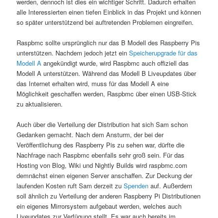
werden, dennoch ist dies ein wichtiger Schritt. Dadurch erhalten
alle Interessierten einen tiefen Einblick in das Projekt und können
so später unterstützend bei auftretenden Problemen eingreifen.
Raspbmc sollte ursprünglich nur das B Modell des Raspberry Pis
unterstützen. Nachdem jedoch jetzt ein
Speicherupgrade für das
Modell A
angekündigt wurde, wird Raspbmc auch offiziell das
Modell A unterstützen. Während das Modell B Liveupdates über
das Internet erhalten wird, muss für das Modell A eine
Möglichkeit geschaffen werden, Raspbmc über einen USB-Stick
zu aktualisieren.
Auch über die Verteilung der Distribution hat sich Sam schon
Gedanken gemacht. Nach dem Ansturm, der bei der
Veröffentlichung des Raspberry Pis zu sehen war, dürfte die
Nachfrage nach Raspbmc ebenfalls sehr groß sein. Für das
Hosting von Blog, Wiki und Nightly Builds wird raspbmc.com
demnächst einen eigenen Server anschaffen. Zur Deckung der
laufenden Kosten ruft Sam derzeit zu
Spenden
auf. Außerdem
soll ähnlich zu Verteilung der anderen Raspberry Pi Distributionen
ein eigenes Mirrorsystem aufgebaut werden, welches auch
Liveupdates zur Verfügung stellt. Es war auch bereits im