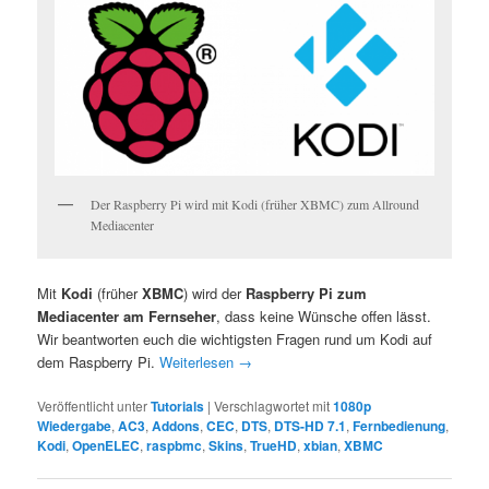
Der Raspberry Pi wird mit Kodi (früher XBMC) zum Allround
Mediacenter
Mit
Kodi
(früher
XBMC
) wird der
Raspberry Pi zum
Mediacenter am Fernseher
, dass keine Wünsche offen lässt.
Wir beantworten euch die wichtigsten Fragen rund um Kodi auf
dem Raspberry Pi.
Weiterlesen
→
Veröffentlicht unter
Tutorials
|
Verschlagwortet mit
1080p
Wiedergabe
,
AC3
,
Addons
,
CEC
,
DTS
,
DTS-HD 7.1
,
Fernbedienung
,
Kodi
,
OpenELEC
,
raspbmc
,
Skins
,
TrueHD
,
xbian
,
XBMC