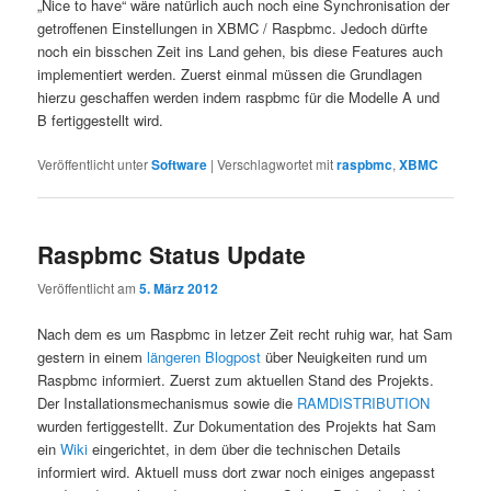
„Nice to have“ wäre natürlich auch noch eine Synchronisation der
getroffenen Einstellungen in XBMC / Raspbmc. Jedoch dürfte
noch ein bisschen Zeit ins Land gehen, bis diese Features auch
implementiert werden. Zuerst einmal müssen die Grundlagen
hierzu geschaffen werden indem raspbmc für die Modelle A und
B fertiggestellt wird.
Veröffentlicht unter
Software
|
Verschlagwortet mit
raspbmc
,
XBMC
Raspbmc Status Update
Veröffentlicht am
5. März 2012
Nach dem es um Raspbmc in letzer Zeit recht ruhig war, hat Sam
gestern in einem
längeren Blogpost
über Neuigkeiten rund um
Raspbmc informiert. Zuerst zum aktuellen Stand des Projekts.
Der Installationsmechanismus sowie die
RAMDISTRIBUTION
wurden fertiggestellt. Zur Dokumentation des Projekts hat Sam
ein
Wiki
eingerichtet, in dem über die technischen Details
informiert wird. Aktuell muss dort zwar noch einiges angepasst