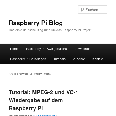
Zum
Zum
primären
sekundären
Such
Inhalt
Inhalt
springen
springen
Raspberry Pi Blog
Das erste deutsche Blog rund um das Raspberry Pi Projekt
Hauptmenü
Home
Raspberry Pi FAQs (deutsch)
Downloads
Raspberry Pi Grundlagen
Tutorials
Zubehör
Kontakt
SCHLAGWORT-ARCHIV:
XBMC
Tutorial: MPEG-2 und VC-1
Wiedergabe auf dem
Raspberry Pi
Veröffentlicht am