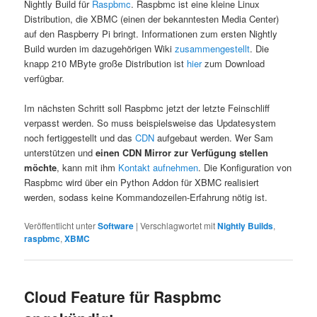
Nightly Build für
Raspbmc
. Raspbmc ist eine kleine Linux
Distribution, die XBMC (einen der bekanntesten Media Center)
auf den Raspberry Pi bringt. Informationen zum ersten Nightly
Build wurden im dazugehörigen Wiki
zusammengestellt
. Die
knapp 210 MByte große Distribution ist
hier
zum Download
verfügbar.
Im nächsten Schritt soll Raspbmc jetzt der letzte Feinschliff
verpasst werden. So muss beispielsweise das Updatesystem
noch fertiggestellt und das
CDN
aufgebaut werden. Wer Sam
unterstützen und
einen CDN Mirror zur Verfügung stellen
möchte
, kann mit ihm
Kontakt aufnehmen
. Die Konfiguration von
Raspbmc wird über ein Python Addon für XBMC realisiert
werden, sodass keine Kommandozeilen-Erfahrung nötig ist.
Veröffentlicht unter
Software
|
Verschlagwortet mit
Nightly Builds
,
raspbmc
,
XBMC
Cloud Feature für Raspbmc