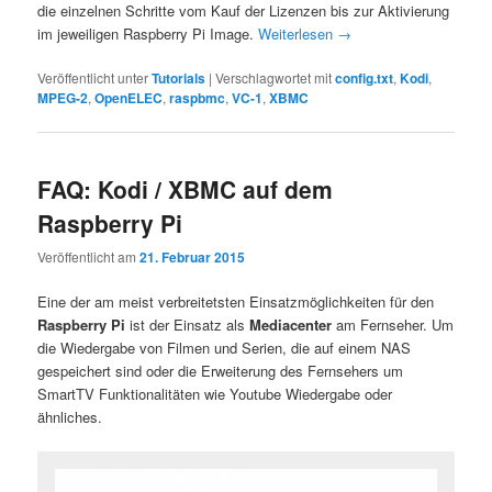
die einzelnen Schritte vom Kauf der Lizenzen bis zur Aktivierung
im jeweiligen Raspberry Pi Image.
Weiterlesen
→
Veröffentlicht unter
Tutorials
|
Verschlagwortet mit
config.txt
,
Kodi
,
MPEG-2
,
OpenELEC
,
raspbmc
,
VC-1
,
XBMC
FAQ: Kodi / XBMC auf dem
Raspberry Pi
Veröffentlicht am
21. Februar 2015
Eine der am meist verbreitetsten Einsatzmöglichkeiten für den
Raspberry Pi
ist der Einsatz als
Mediacenter
am Fernseher. Um
die Wiedergabe von Filmen und Serien, die auf einem NAS
gespeichert sind oder die Erweiterung des Fernsehers um
SmartTV Funktionalitäten wie Youtube Wiedergabe oder
ähnliches.