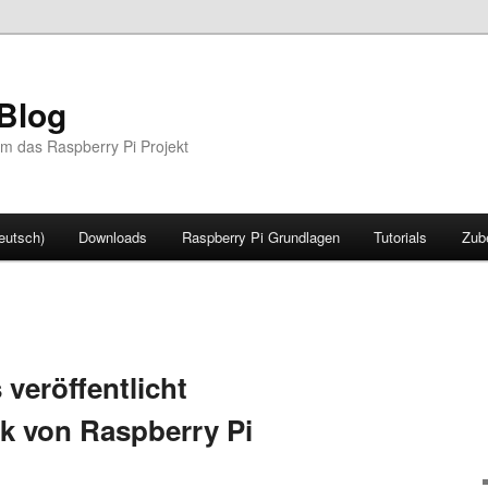
Blog
m das Raspberry Pi Projekt
eutsch)
Downloads
Raspberry Pi Grundlagen
Tutorials
Zub
eröffentlicht
ik von Raspberry Pi