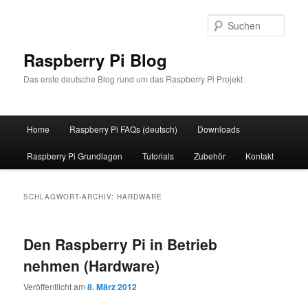
Zum
Zum
primären
sekundären
Such
Inhalt
Inhalt
springen
springen
Raspberry Pi Blog
Das erste deutsche Blog rund um das Raspberry Pi Projekt
Hauptmenü
Home
Raspberry Pi FAQs (deutsch)
Downloads
Raspberry Pi Grundlagen
Tutorials
Zubehör
Kontakt
SCHLAGWORT-ARCHIV:
HARDWARE
Den Raspberry Pi in Betrieb
nehmen (Hardware)
Veröffentlicht am
8. März 2012