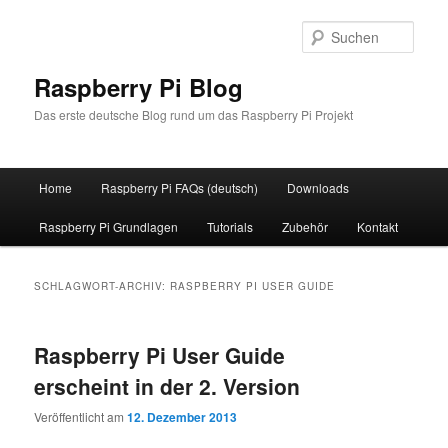
Zum
Zum
primären
sekundären
Such
Inhalt
Inhalt
springen
springen
Raspberry Pi Blog
Das erste deutsche Blog rund um das Raspberry Pi Projekt
Hauptmenü
Home
Raspberry Pi FAQs (deutsch)
Downloads
Raspberry Pi Grundlagen
Tutorials
Zubehör
Kontakt
SCHLAGWORT-ARCHIV:
RASPBERRY PI USER GUIDE
Raspberry Pi User Guide
erscheint in der 2. Version
Veröffentlicht am
12. Dezember 2013