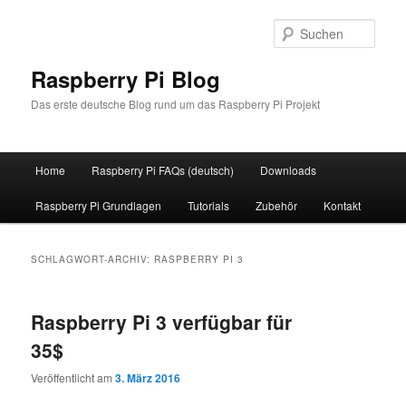
Zum
Zum
primären
sekundären
Such
Inhalt
Inhalt
springen
springen
Raspberry Pi Blog
Das erste deutsche Blog rund um das Raspberry Pi Projekt
Hauptmenü
Home
Raspberry Pi FAQs (deutsch)
Downloads
Raspberry Pi Grundlagen
Tutorials
Zubehör
Kontakt
SCHLAGWORT-ARCHIV:
RASPBERRY PI 3
Raspberry Pi 3 verfügbar für
35$
Veröffentlicht am
3. März 2016