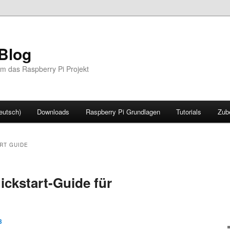
Blog
m das Raspberry Pi Projekt
eutsch)
Downloads
Raspberry Pi Grundlagen
Tutorials
Zub
RT GUIDE
ickstart-Guide für
3