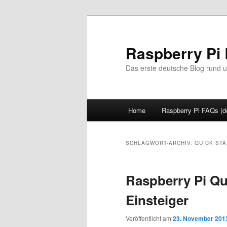
Zum
Zum
primären
sekundären
Inhalt
Inhalt
Raspberry Pi 
springen
springen
Das erste deutsche Blog rund u
Hauptmenü
Home
Raspberry Pi FAQs (d
SCHLAGWORT-ARCHIV:
QUICK STA
Raspberry Pi Qu
Einsteiger
Veröffentlicht am
23. November 201