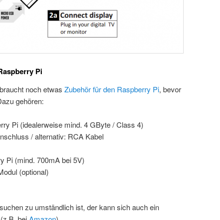
Raspberry Pi
, braucht noch etwas
Zubehör für den Raspberry Pi
, bevor
Dazu gehören:
ry Pi (idealerweise mind. 4 GByte / Class 4)
nschluss / alternativ: RCA Kabel
y Pi (mind. 700mA bei 5V)
dul (optional)
hen zu umständlich ist, der kann sich auch ein
(z.B. bei
Amazon
).