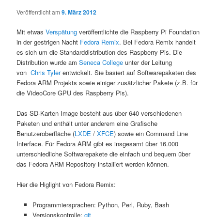
Veröffentlicht am
9. März 2012
Mit etwas
Verspätung
veröffentlichte die Raspberry Pi Foundation
in der gestrigen Nacht
Fedora Remix
. Bei Fedora Remix handelt
es sich um die Standarddistribution des Raspberry Pis. Die
Distribution wurde am
Seneca College
unter der Leitung
von
Chris Tyler
entwickelt. Sie basiert auf Softwarepaketen des
Fedora ARM Projekts sowie einiger zusätzlicher Pakete (z.B. für
die VideoCore GPU des Raspberry Pis).
Das SD-Karten Image besteht aus über 640 verschiedenen
Paketen und enthält unter anderem eine Grafische
Benutzeroberfläche (
LXDE
/
XFCE
) sowie ein Command Line
Interface. Für Fedora ARM gibt es insgesamt über 16.000
unterschiedliche Softwarepakete die einfach und bequem über
das Fedora ARM Repository installiert werden können.
Hier die Higlight von Fedora Remix:
Programmiersprachen: Python, Perl, Ruby, Bash
Versionskontrolle:
git