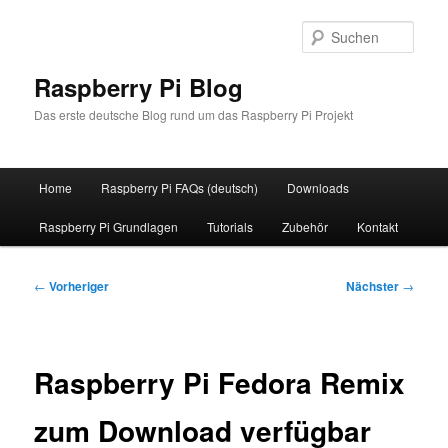
Zum
primären
Such
Inhalt
springen
Raspberry Pi Blog
Das erste deutsche Blog rund um das Raspberry Pi Projekt
Hauptmenü
Home
Raspberry Pi FAQs (deutsch)
Downloads
Raspberry Pi Grundlagen
Tutorials
Zubehör
Kontakt
Beitragsnavigation
←
Vorheriger
Nächster
→
Raspberry Pi Fedora Remix
zum Download verfügbar