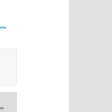
link
.
ies