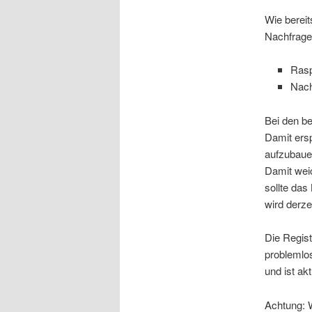
Wie berei
Nachfrage 
Rasp
Nach
Bei den be
Damit ersp
aufzubaue
Damit weic
sollte da
wird derze
Die Regist
problemlo
und ist akt
Achtung: W