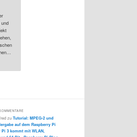
er
r und
jekt
iehen,
ischen
iehen…
 KOMMENTARE
fred
zu
Tutorial: MPEG-2 und
ergabe auf dem Raspberry Pi
y Pi 3 kommt mit WLAN,