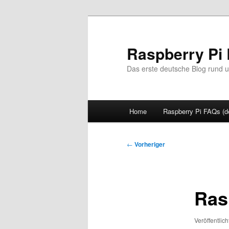
Zum
primären
Inhalt
Raspberry Pi 
springen
Das erste deutsche Blog rund u
Hauptmenü
Home
Raspberry Pi FAQs (d
Beitragsnavigation
←
Vorheriger
Ras
Veröffentlic