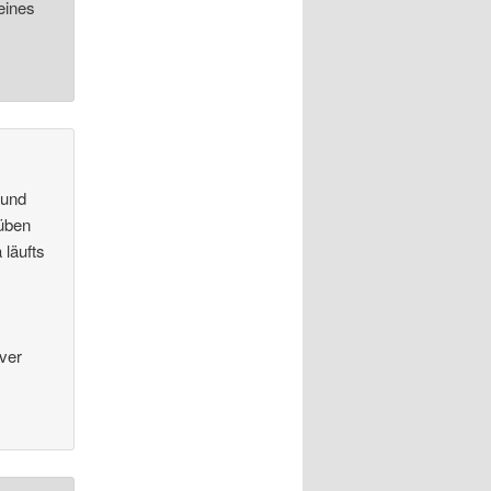
eines
 und
rüben
 läufts
ver