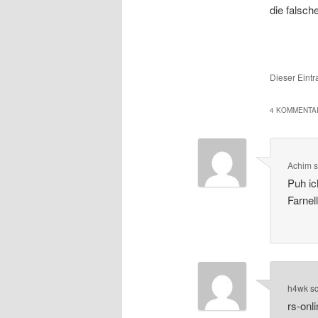
die falsche
Dieser Eint
4 KOMMENTAR
Achim
s
Puh ic
Farnel
h4wk
s
rs-onl