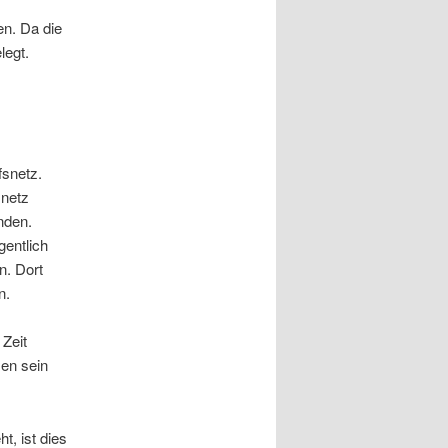
en. Da die
legt.
fsnetz.
snetz
nden.
gentlich
n. Dort
n.
 Zeit
en sein
t, ist dies