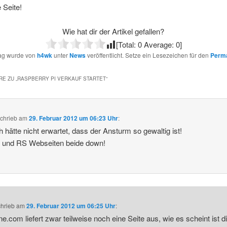
 Seite!
Wie hat dir der Artikel gefallen?
[Total:
0
Average:
0
]
rag wurde von
h4wk
unter
News
veröffentlicht. Setze ein Lesezeichen für den
Perma
E ZU „
RASPBERRY PI VERKAUF STARTET
“
chrieb
am
29. Februar 2012 um 06:23 Uhr
:
h hätte nicht erwartet, dass der Ansturm so gewaltig ist!
l und RS Webseiten beide down!
chrieb
am
29. Februar 2012 um 06:25 Uhr
:
ine.com liefert zwar teilweise noch eine Seite aus, wie es scheint ist d