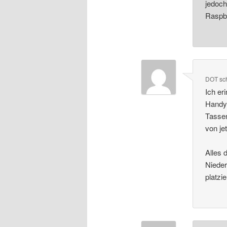
jedoch
Raspb
DOT
sc
Ich er
Handys
Tassen
von j
Alles 
Nieder
platzi