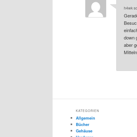
h4wk
s
Gerade
Besuch
einfac
down g
aber g
Mittel
KATEGORIEN
Allgemein
Bücher
Gehäuse