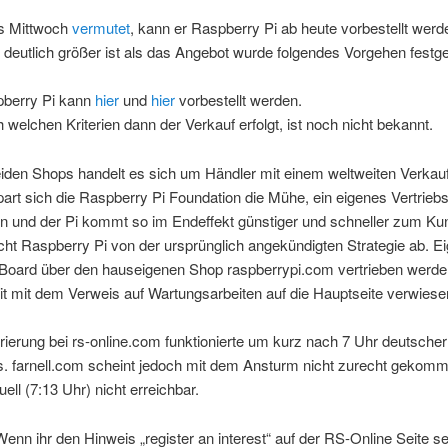
ts Mittwoch
vermutet
, kann er Raspberry Pi ab heute vorbestellt werd
deutlich größer ist als das Angebot wurde folgendes Vorgehen festge
berry Pi kann
hier
und
hier
vorbestellt werden.
 welchen Kriterien dann der Verkauf erfolgt, ist noch nicht bekannt.
iden Shops handelt es sich um Händler mit einem weltweiten Verkau
art sich die Raspberry Pi Foundation die Mühe, ein eigenes Vertrieb
n und der Pi kommt so im Endeffekt günstiger und schneller zum Ku
ht Raspberry Pi von der ursprünglich angekündigten Strategie ab. Ei
s Board über den hauseigenen Shop raspberrypi.com vertrieben werde
it mit dem Verweis auf Wartungsarbeiten auf die Hauptseite verwiese
rierung bei rs-online.com funktionierte um kurz nach 7 Uhr deutscher
s. farnell.com scheint jedoch mit dem Ansturm nicht zurecht gekomm
uell (7:13 Uhr) nicht erreichbar.
enn ihr den Hinweis „register an interest“ auf der RS-Online Seite seh