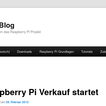
Blog
m das Raspberry Pi Projekt
eutsch)
Downloads
Raspberry Pi Grundlagen
Tutorials
Zub
pberry Pi Verkauf startet
ht am
29. Februar 2012