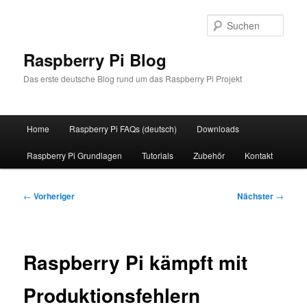
Zum
primären
Such
Inhalt
springen
Raspberry Pi Blog
Das erste deutsche Blog rund um das Raspberry Pi Projekt
Hauptmenü
Home
Raspberry Pi FAQs (deutsch)
Downloads
Raspberry Pi Grundlagen
Tutorials
Zubehör
Kontakt
Beitragsnavigation
←
Vorheriger
Nächster
→
Raspberry Pi kämpft mit
Produktionsfehlern