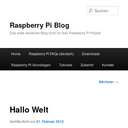
Zum
primären
Such
Inhalt
springen
Raspberry Pi Blog
Das erste deutsche Blog rund um das Raspberry Pi Projekt
Hauptmenü
Home
Raspberry Pi FAQs (deutsch)
Downloads
Raspberry Pi Grundlagen
Tutorials
Zubehör
Kontakt
Beitragsnavigation
Nächster
→
Hallo Welt
Veröffentlicht am
21. Februar 2012